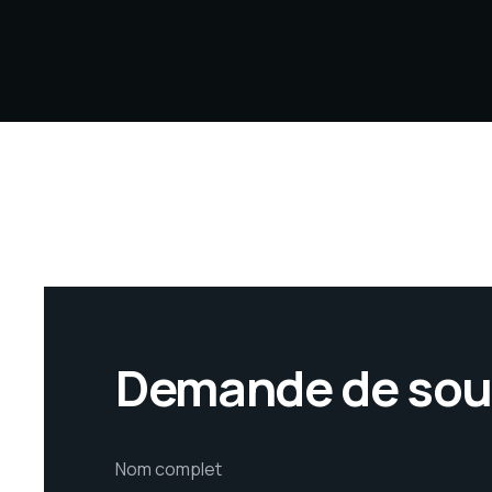
Demande de sou
N
Nom complet
o